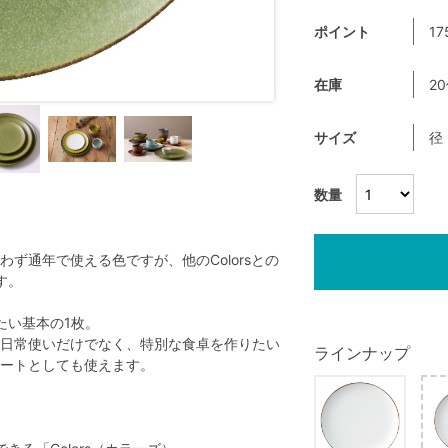
ポイント
17
在庫
2
サイズ
径
数量
ず通年で使える色ですが、他のColorsとの
す。
たい基本の1枚。
日常使いだけでなく、特別な食卓を作りたい
ラインナップ
ートとしても使えます。