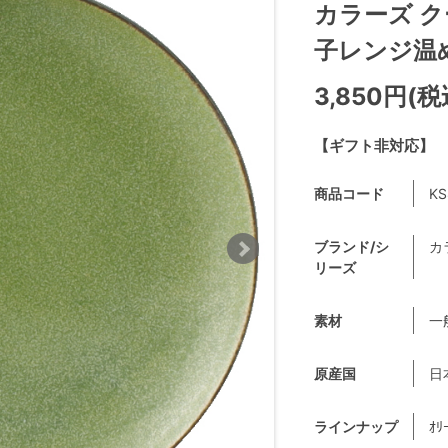
カラーズ ク
子レンジ温め 
3,850円(税
【ギフト非対応】
商品コード
KS
ブランド/シ
カラ
リーズ
素材
一
原産国
日
ラインナップ
ｵﾘ