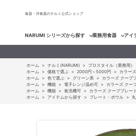
食器・洋食器のナルミ公式ショップ
NARUMI シリーズから探す
業務用食器
アイ
ホーム
>
ナルミ(NARUMI)
>
プロスタイル（業務用）
ホーム
>
価格で選ぶ
>
2000円～5000円
>
カラーズ 
ホーム
>
色で選ぶ
>
グリーン系
>
カラーズ クーププレ
ホーム
>
機能
>
電子レンジ温め可
>
カラーズ クーププ
ホーム
>
機能
>
食洗機可
>
カラーズ クーププレート(オ
ホーム
>
アイテムから探す
>
プレート・ボウル
>
丸