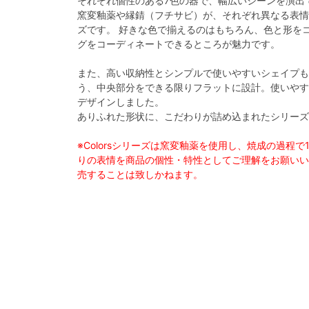
それぞれ個性のある7色の器で、幅広いシーンを演出でき
窯変釉薬や縁錆（フチサビ）が、それぞれ異なる表情
ズです。 好きな色で揃えるのはもちろん、色と形を
グをコーディネートできるところが魅力です。
また、高い収納性とシンプルで使いやすいシェイプも
う、中央部分をできる限りフラットに設計。使いやす
デザインしました。
ありふれた形状に、こだわりが詰め込まれたシリーズ
※Colorsシリーズは窯変釉薬を使用し、焼成の過程
りの表情を商品の個性・特性としてご理解をお願い
売することは致しかねます。