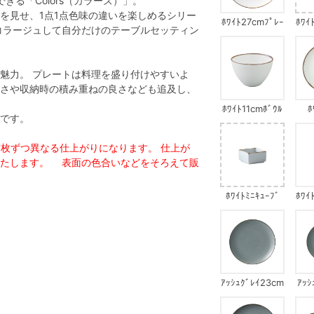
る「Colors（カラーズ）」。
を見せ、1点1点色味の違いを楽しめるシリー
ﾎﾜｲﾄ27cmﾌﾟﾚｰ
ﾎﾜｲ
コラージュして自分だけのテーブルセッティン
ﾄ
魅力。 プレートは料理を盛り付けやすいよ
さや収納時の積み重ねの良さなども追及し、
ﾎﾜｲﾄ11cmﾎﾞｳﾙ
ﾎ
です。
で1枚ずつ異なる仕上がりになります。 仕上が
いたします。 表面の色合いなどをそろえて販
ﾎﾜｲﾄﾐﾆｷｭｰﾌﾞ
ﾎﾜｲ
ｱｯｼｭｸﾞﾚｲ23cm
ｱｯｼ
ﾌﾟﾚｰﾄ