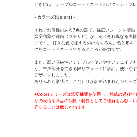
ときには、テーブルコーディネートのアクセントプレ
- カラーズ(Colors) -
それぞれ個性のある7色の器で、幅広いシーンを演出でき
窯変釉薬や縁錆（フチサビ）が、それぞれ異なる表情
ズです。 好きな色で揃えるのはもちろん、色と形を
グをコーディネートできるところが魅力です。
また、高い収納性とシンプルで使いやすいシェイプも
う、中央部分をできる限りフラットに設計。使いやす
デザインしました。
ありふれた形状に、こだわりが詰め込まれたシリーズ
※Colorsシリーズは窯変釉薬を使用し、焼成の過程
りの表情を商品の個性・特性としてご理解をお願い
売することは致しかねます。