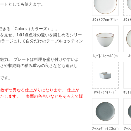
ートとしても使えます。
ﾎﾜｲﾄ27cmﾌﾟﾚｰ
ﾎﾜｲ
ﾄ
る「Colors（カラーズ）」。
を見せ、1点1点色味の違いを楽しめるシリー
コラージュして自分だけのテーブルセッティン
ﾎﾜｲﾄ11cmﾎﾞｳﾙ
ﾎ
魅力。 プレートは料理を盛り付けやすいよ
さや収納時の積み重ねの良さなども追及し、
です。
で1枚ずつ異なる仕上がりになります。 仕上が
ﾎﾜｲﾄﾐﾆｷｭｰﾌﾞ
ﾎﾜｲ
いたします。 表面の色合いなどをそろえて販
ｱｯｼｭｸﾞﾚｲ23cm
ｱｯｼ