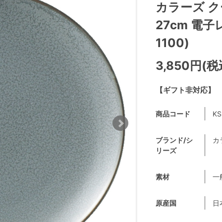
カラーズ 
27cm 電子
1100)
3,850円(税
【ギフト非対応】
商品コード
KS
ブランド/シ
カラ
リーズ
素材
一
原産国
日