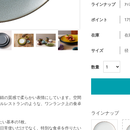
ラインナップ
ｱｯ
ポイント
17
在庫
在
サイズ
径
数量
錆の質感で柔らかい表情にしています。空間
ルレストランのような、ワンランク上の食卓
ラインナップ
たい基本の1枚。
日常使いだけでなく、特別な食卓を作りたい