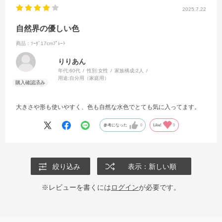
2025.7.22
自然界の優しい色
商品：ｿｰﾀﾞ17cmﾌﾟﾚｰﾄ
りりあん
年代:
60代
性別:
女性
家族構成:
2人
用途:
自分用（家庭用）
大きさや形も使いやすく、色も自然な水色でとても気に入ってます。
参考になった
0
Like!
0
絞り込み
表示：新しい順
※レビューを書くには
ログイン
が必要です。