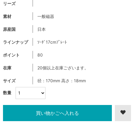
リーズ
素材
一般磁器
原産国
日本
ラインナップ
ｿｰﾀﾞ17cmﾌﾟﾚｰﾄ
ポイント
80
在庫
20個以上在庫ございます。
サイズ
径：170mm 高さ：18mm
数量