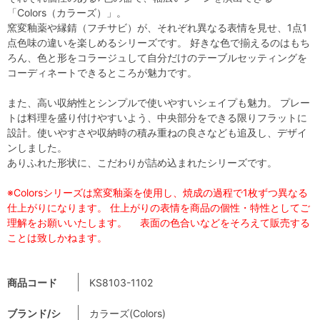
「Colors（カラーズ）」。
窯変釉薬や縁錆（フチサビ）が、それぞれ異なる表情を見せ、1点1
点色味の違いを楽しめるシリーズです。 好きな色で揃えるのはもち
ろん、色と形をコラージュして自分だけのテーブルセッティングを
コーディネートできるところが魅力です。
また、高い収納性とシンプルで使いやすいシェイプも魅力。 プレー
トは料理を盛り付けやすいよう、中央部分をできる限りフラットに
設計。使いやすさや収納時の積み重ねの良さなども追及し、デザイ
ンしました。
ありふれた形状に、こだわりが詰め込まれたシリーズです。
※Colorsシリーズは窯変釉薬を使用し、焼成の過程で1枚ずつ異なる
仕上がりになります。 仕上がりの表情を商品の個性・特性としてご
理解をお願いいたします。 表面の色合いなどをそろえて販売する
ことは致しかねます。
商品コード
KS8103-1102
ブランド/シ
カラーズ(Colors)