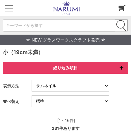
キーワードから探す
☆ NEW グラスワークスクラフト発売 ☆
小（19cm未満）
絞り込み項目
表示方法
並べ替え
[1～16件]
231
件あります