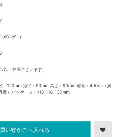
器
イ
ｮｳｻﾝ(ﾏｸﾞ I)
0
0個以上在庫ございます。
径：120mm 短径：90mm 高さ：90mm 容量：400cc（満
容量）パッケージ：118-118-130mm
買い物かごへ入れる