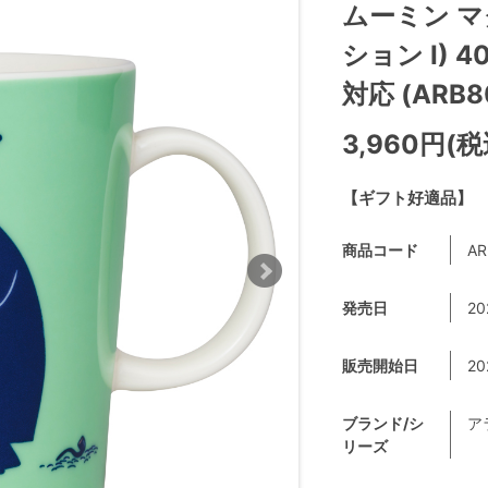
ムーミン 
ション I) 
対応 (ARB8
3,960円(税
【ギフト好適品】
商品コード
AR
発売日
20
販売開始日
20
ブランド/シ
ア
リーズ