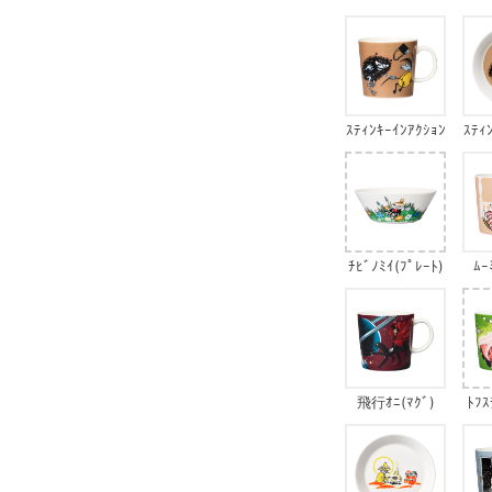
(ﾏｸﾞ)
ｽﾃｨﾝｷｰｲﾝｱｸｼｮﾝ
ｽﾃｨ
(ﾏｸﾞ)
ﾁﾋﾞﾉﾐｲ(ﾌﾟﾚｰﾄ)
ﾑｰ
飛行ｵﾆ(ﾏｸﾞ)
ﾄﾌｽ