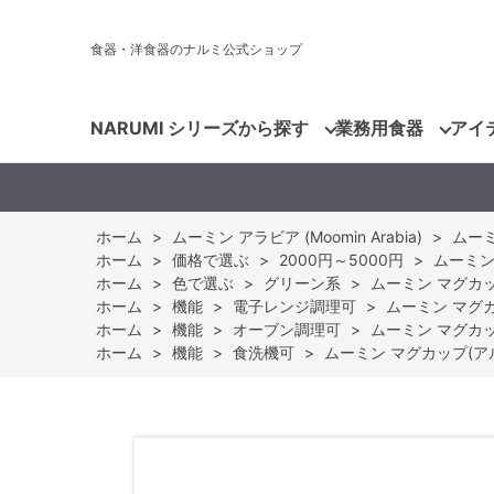
食器・洋食器のナルミ公式ショップ
NARUMI シリーズから探す
業務用食器
アイ
ホーム
>
ムーミン アラビア (Moomin Arabia)
>
ムーミ
ホーム
>
価格で選ぶ
>
2000円～5000円
>
ムーミン 
ホーム
>
色で選ぶ
>
グリーン系
>
ムーミン マグカップ
ホーム
>
機能
>
電子レンジ調理可
>
ムーミン マグカッ
ホーム
>
機能
>
オーブン調理可
>
ムーミン マグカップ
ホーム
>
機能
>
食洗機可
>
ムーミン マグカップ(アルフ