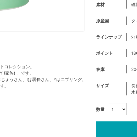
素材
磁
原産国
タ
ラインナップ
ｼｮﾁ
ポイント
18
トコレクション。
在庫
2
LY (家族) 」です。
じょうさん、Iは署長さん、Yはニブリング。
サイズ
長
す。
水
数量