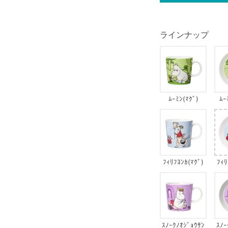
ラインナップ
ﾑｰﾐﾝ(ﾏｸﾞ)
ﾑｰ
ﾌｨﾘﾌﾖﾝｶ(ﾏｸﾞ)
ﾌｨﾘ
ｽﾉｰｸﾉｵｼﾞｮｳｻﾝ
ｽﾉｰ