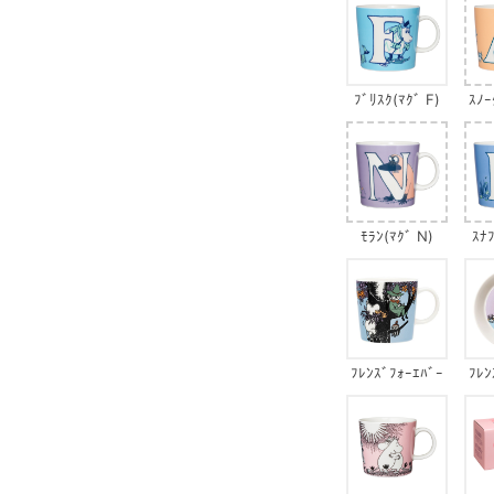
ﾌﾞﾘｽｸ(ﾏｸﾞ F)
ｽﾉｰ
ﾓﾗﾝ(ﾏｸﾞ N)
ｽﾅﾌ
ﾌﾚﾝｽﾞﾌｫｰｴﾊﾞｰ
ﾌﾚﾝ
(ﾏｸﾞ)