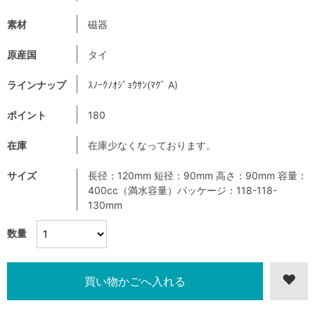
素材
磁器
原産国
タイ
ラインナップ
ｽﾉｰｸﾉｵｼﾞｮｳｻﾝ(ﾏｸﾞ A)
ポイント
180
在庫
在庫少なくなっております。
サイズ
長径：120mm 短径：90mm 高さ：90mm 容量：
400cc（満水容量）パッケージ：118-118-
130mm
数量