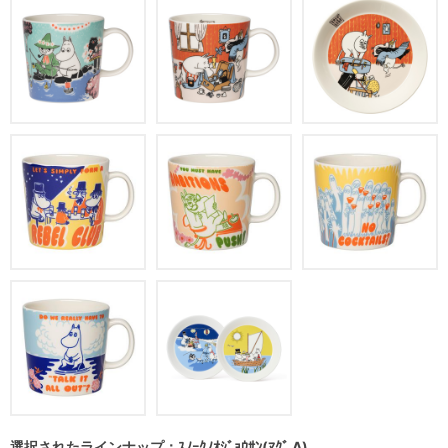
選択されたラインナップ：ｽﾉｰｸﾉｵｼﾞｮｳｻﾝ(ﾏｸﾞ A)