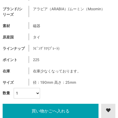
ブランド/シ
アラビア（ARABIA）/ムーミン（Moomin）
リーズ
素材
磁器
原産国
タイ
ラインナップ
ﾗﾋﾞﾝｸﾞｹｱ(ﾌﾟﾚｰﾄ)
ポイント
225
在庫
在庫少なくなっております。
サイズ
径：190mm 高さ：25mm
数量