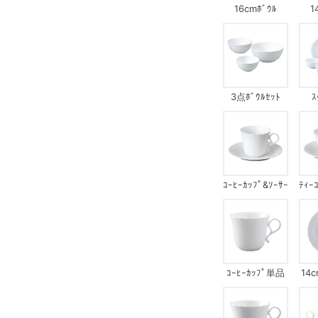
16cmﾎﾞｳﾙ
1
3点ﾎﾞｳﾙｾｯﾄ
ｽ
ｺｰﾋｰｶｯﾌﾟ&ｿｰｻｰ
ﾃｨｰ
ｺｰﾋｰｶｯﾌﾟ単品
14c
ｺ