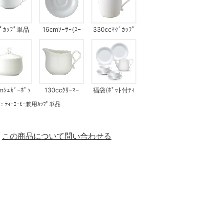
ﾌﾟｶｯﾌﾟ単品
16cmｿｰｻｰ(ｽｰ
330ccﾏｸﾞｶｯﾌﾟ
ﾌﾟｶｯﾌﾟﾓｰﾆﾝｸﾞ
兼用)
mｼｭｶﾞｰﾎﾟｯ
130ccｸﾘｰﾏｰ
福袋(ﾎﾟｯﾄ付ﾃｨ
ﾄ
ｰｾｯﾄ)
ｰｺｰﾋｰ兼用ｶｯﾌﾟ単品
この商品について問い合わせる