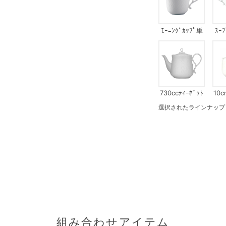
ﾓｰﾆﾝｸﾞｶｯﾌﾟ単
ｽｰ
品
730ccﾃｨｰﾎﾟｯﾄ
10c
選択されたラインナップ：ﾃｨ
組み合わせアイテム