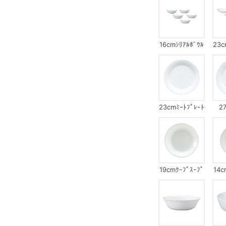
16cmｼﾘｱﾙﾎﾞｳﾙ
23c
ｾｯﾄ(ｼﾙｷｰﾎﾜｲﾄ)
ﾌﾟﾚ
23cmﾐｰﾄﾌﾟﾚｰﾄ
2
19cmｸｰﾌﾟｽｰﾌﾟ
14c
ﾌﾟﾚｰﾄ