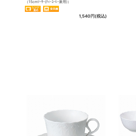
（15cmｿｰｻｰ(ﾃｨｰｺｰﾋｰ兼用)）
1,540円(税込)