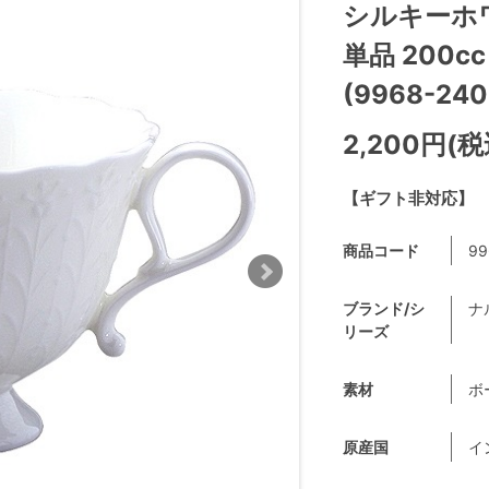
シルキーホ
単品 200
(9968-240
2,200円(税
【ギフト非対応】
商品コード
99
ブランド/シ
ナ
リーズ
素材
ボ
原産国
イ