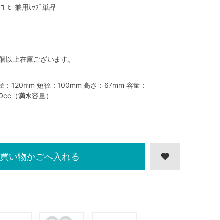
ｰｺｰﾋｰ兼用ｶｯﾌﾟ単品
0個以上在庫ございます。
径：120mm 短径：100mm 高さ：67mm 容量：
00cc（満水容量）
買い物かごへ入れる