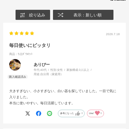
絞り込み
表示：新しい順
2026.7.18
毎日使いにピッタリ
商品：5点ﾎﾞｳﾙｾｯﾄ
ありぴー
年代:
40代
性別:
女性
家族構成:
3人以上
用途:
自分用（家庭用）
大きすぎない、小さすぎない、白い器を探していました。一目で気に
入りました。
本当に使いやすい。毎日活躍しています。
参考になった
0
Like!
0