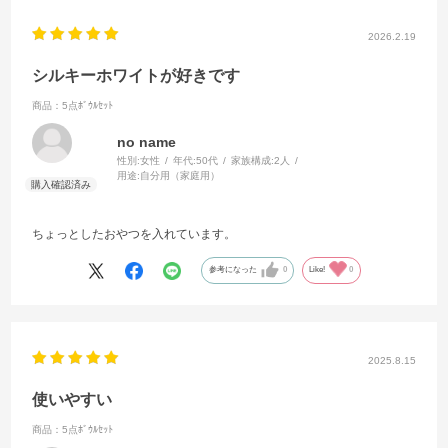
2026.2.19
シルキーホワイトが好きです
商品：5点ﾎﾞｳﾙｾｯﾄ
no name
性別:
女性
年代:
50代
家族構成:
2人
用途:
自分用（家庭用）
ちょっとしたおやつを入れています。
参考になった
0
Like!
0
2025.8.15
使いやすい
商品：5点ﾎﾞｳﾙｾｯﾄ