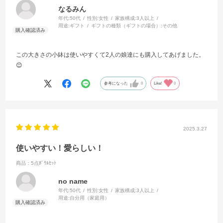
なるみん
年代:
50代
性別:
女性
家族構成:
3人以上
用途:
ギフト
ギフトの種類（ギフトの場合）:
その他
この大きさの小鉢は使いやすくて2人の娘達にも購入してあげました。
😊
参考になった
0
Like!
0
2025.3.27
使いやすい！愛らしい！
商品：5点ﾎﾞｳﾙｾｯﾄ
no name
年代:
50代
性別:
女性
家族構成:
3人以上
用途:
自分用（家庭用）