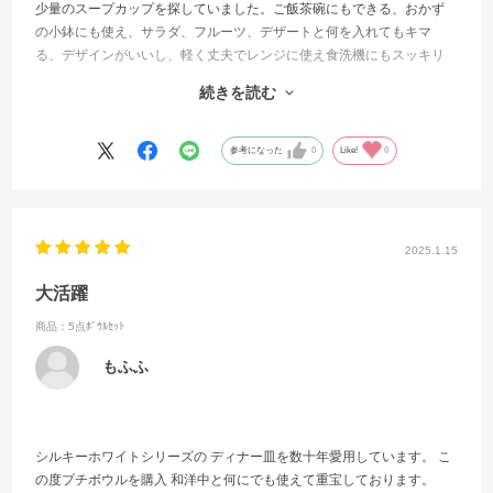
少量のスープカップを探していました。ご飯茶碗にもできる、おかず
の小鉢にも使え、サラダ、フルーツ、デザートと何を入れてもキマ
る、デザインがいいし、軽く丈夫でレンジに使え食洗機にもスッキリ
と設置できていいことずくめです。年々食べる量も減り、重い食器が
続きを読む
苦痛になりつつあるのでとても良い商品でした。素晴らしかったので
追加でハッピーバッグ2025も購入しました。楽しみです！
参考になった
0
Like!
0
2025.1.15
大活躍
商品：5点ﾎﾞｳﾙｾｯﾄ
もふふ
シルキーホワイトシリーズの ディナー皿を数十年愛用しています。 こ
の度プチボウルを購入 和洋中と何にでも使えて重宝しております。