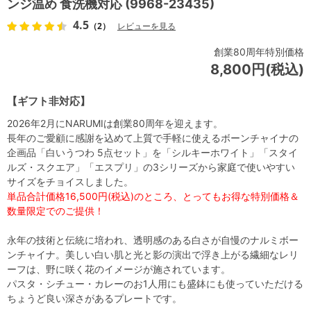
ンジ温め 食洗機対応 (9968-23435)
4.5
（2）
レビューを見る
創業80周年特別価格
8,800円(税込)
【ギフト非対応】
2026年2月にNARUMIは創業80周年を迎えます。
長年のご愛顧に感謝を込めて上質で手軽に使えるボーンチャイナの
企画品「白いうつわ 5点セット」を「シルキーホワイト」「スタイ
ルズ・スクエア」「エスプリ」の3シリーズから家庭で使いやすい
サイズをチョイスしました。
単品合計価格16,500円(税込)のところ、とってもお得な特別価格＆
数量限定でのご提供！
永年の技術と伝統に培われ、透明感のある白さが自慢のナルミボー
ンチャイナ。美しい白い肌と光と影の演出で浮き上がる繊細なレリ
ーフは、野に咲く花のイメージが施されています。
パスタ・シチュー・カレーのお1人用にも盛鉢にも使っていただける
ちょうど良い深さがあるプレートです。