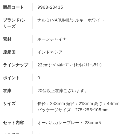
商品コード
9968-23435
ブランド/シ
ナルミ(NARUMI)/シルキーホワイト
リーズ
素材
ボーンチャイナ
原産国
インドネシア
ラインナップ
23cmｵｰﾊﾞﾙｶﾚｰﾌﾟﾚｰﾄｾｯﾄ(ｼﾙｷｰﾎﾜｲﾄ)
ポイント
0
在庫
20個以上在庫ございます。
サイズ
長径：233mm 短径：218mm 高さ：44mm
パッケージサイズ：275-285-105mm
セット内容
オーバルカレープレート 23cm×5