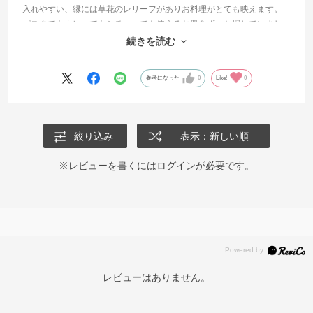
入れやすい、縁には草花のレリーフがありお料理がとても映えます。
パスタでもカレーでもシチューでも使えるお皿をずっと探していまし
た。同じ形の食器だと棚もすっきりします。セットは家族分揃えるの
続きを読む
にありがたいです。
参考になった
0
Like!
0
絞り込み
表示：新しい順
※レビューを書くには
ログイン
が必要です。
レビューはありません。