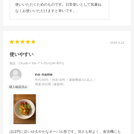
使いいただくためのものです。日常使いとして気兼ね
なくお使いいただけますと幸いです。
2026.4.22
使いやすい
商品：23cmｵｰﾊﾞﾙｶﾚｰﾌﾟﾚｰﾄｾｯﾄ(ｼﾙｷｰﾎﾜｲﾄ)
no name
年代:
50代
性別:
女性
家族構成:
3人以上
用途:
自分用（家庭用）
ほぼ円に近いゆるやかなオーバル形です。深さも程よく、食洗機にも