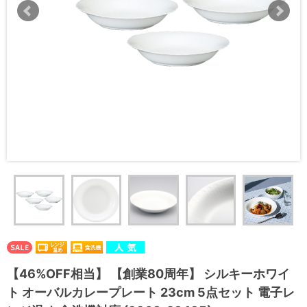
【46%OFF相当】 【創業80周年】 シルキーホワイ
ト オーバルカレープレート 23cm 5点セット 電子レ