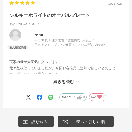
2026.7.28
シルキーホワイトのオーバルプレート
商品：23cmｵｰﾊﾞﾙｶﾚｰﾌﾟﾚｰﾄ
rena
年代:
30代
性別:
女性
家族構成:
3人以上
用途:
ギフト
ギフトの種類（ギフトの場合）:
その他
実家の母が大変気に入ってます。
元々数枚使っていましたが、今回お客様用に追加で欲しいとのこと
で、プレゼントに購入しました。
薄さ、白さ、柄など全てが品よくちょうど良いと絶賛です。
続きを読む
食洗機の出し入れ時にもとても大事に使用してくれています。
参考になった
0
Like!
0
絞り込み
表示：新しい順