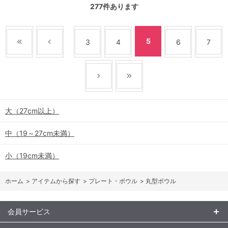
277
件あります
5
3
4
6
7
大（27cm以上）
中（19～27cm未満）
小（19cm未満）
ホーム
>
アイテムから探す
>
プレート・ボウル
>
丸型ボウル
会員サービス