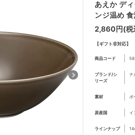
あえか ディ
ンジ温め 食洗
2,860円(税
【ギフト非対応】
商品コード
58
ブランド/シ
ナ
リーズ
素材
ボ
原産国
イ
ラインナップ
14