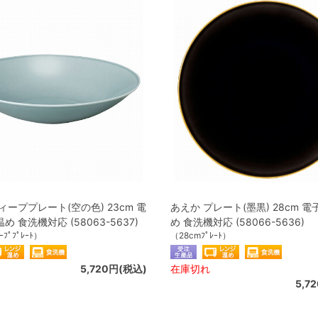
ィーププレート(空の色) 23cm 電
あえか プレート(墨黒) 28cm 
 食洗機対応 (58063-5637)
め 食洗機対応 (58066-5636)
ｰﾌﾟﾌﾟﾚｰﾄ）
（28cmﾌﾟﾚｰﾄ）
5,720円(税込)
在庫切れ
5,7