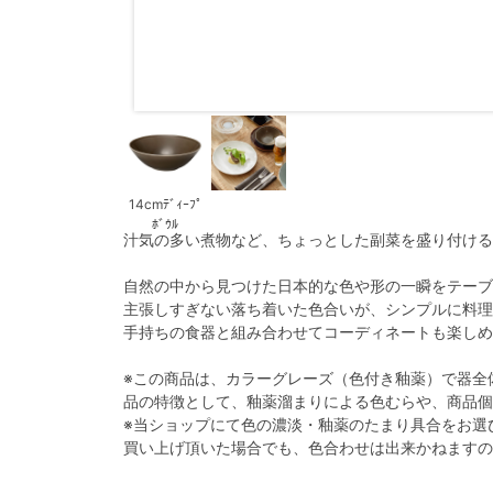
14cmﾃﾞｨｰﾌﾟ
ﾎﾞｳﾙ
汁気の多い煮物など、ちょっとした副菜を盛り付ける
自然の中から見つけた日本的な色や形の一瞬をテーブ
主張しすぎない落ち着いた色合いが、シンプルに料理
手持ちの食器と組み合わせてコーディネートも楽しめ
※この商品は、カラーグレーズ（色付き釉薬）で器全
品の特徴として、釉薬溜まりによる色むらや、商品個
※当ショップにて色の濃淡・釉薬のたまり具合をお選
買い上げ頂いた場合でも、色合わせは出来かねますの