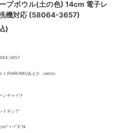
ープボウル(土の色) 14cm 電子レ
機対応 (58064-3657)
込)
064-3657
ルミ(NARUMI)/あえか（aeca）
ーンチャイナ
ンドネシア
cmﾃﾞｨｰﾌﾟﾎﾞｳﾙ