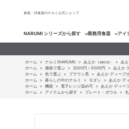
食器・洋食器のナルミ公式ショップ
NARUMI シリーズから探す
業務用食器
アイ
ホーム
>
ナルミ(NARUMI)
>
あえか（aeca）
>
あえ
ホーム
>
価格で選ぶ
>
2000円～5000円
>
あえか デ
ホーム
>
色で選ぶ
>
ブラウン系
>
あえか ディープボウ
ホーム
>
暮らしの中のナルミ
>
モダン
>
あえか ディ
ホーム
>
機能
>
電子レンジ温め可
>
あえか ディープボ
ホーム
>
アイテムから探す
>
プレート・ボウル
>
丸