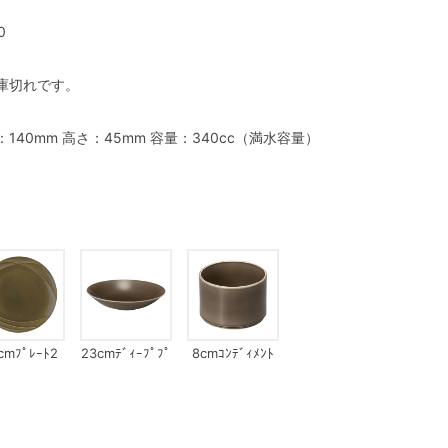
0
庫切れです。
：140mm 高さ：45mm 容量：340cc（満水容量）
cmﾌﾟﾚｰﾄ2
23cmﾃﾞｨｰﾌﾟﾌﾟ
8cmｺﾝﾃﾞｨﾒﾝﾄ
ﾚｰﾄ
ﾎﾞｳﾙ