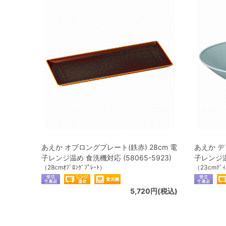
あえか オブロングプレート(鉄赤) 28cm 電
あえか デ
子レンジ温め 食洗機対応 (58065-5923)
子レンジ温め
（28cmｵﾌﾞﾛﾝｸﾞﾌﾟﾚｰﾄ）
（23cmﾃﾞｨ
5,720円(税込)