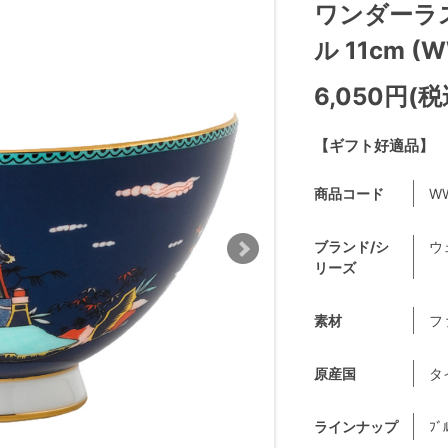
ワンダーラ
ル 11cm (
6,050円(税
【ギフト好適品】
商品コード
WW
ブランド/シ
ウ
リーズ
素材
フ
原産国
タ
ラインナップ
ﾌﾞ