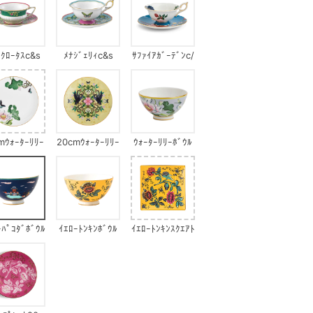
ﾝｸﾛｰﾀｽc&s
ﾒﾅｼﾞｪﾘｨc&s
ｻﾌｧｲｱｶﾞｰﾃﾞﾝc/
s
mｳｫｰﾀｰﾘﾘｰ
20cmｳｫｰﾀｰﾘﾘｰ
ｳｫｰﾀｰﾘﾘｰﾎﾞｳﾙ
ﾌﾟﾚｰﾄ
ｲｴﾛｰ
ｰﾊﾟｺﾀﾞﾎﾞｳﾙ
ｲｴﾛｰﾄﾝｷﾝﾎﾞｳﾙ
ｲｴﾛｰﾄﾝｷﾝｽｸｴｱﾄ
ﾚｲ