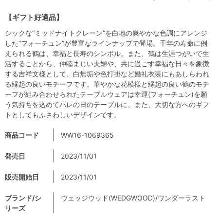
【ギフト好適品】
シックな“ミッドナイトクレーン”を白地の爽やかな色調にアレンジ
した“フォーチュン”が豊富なラインナップで登場。千年の寿命に例
えられる鶴は、幸福と長寿のシンボル。また、鶴は生涯つがいで生
活することから、仲睦まじい夫婦や、共に過ごす幸福な日々を象徴
する吉祥文様として、白無垢や色打掛など婚礼衣装にもあしらわれ
る縁起の良いモチーフです。華やかな花模様と縁起の良い鶴のモチ
ーフが組み合わせられたテーブルウェアは幸運(フォーチュン)を願
う気持ちを込めてハレの日のテーブルに、また、大切な方へのギフ
トとしてもふさわしいデザインです。
商品コード
WW16-1069365
発売日
2023/11/01
販売開始日
2023/11/01
ブランド/シ
ウェッジウッド(WEDGWOOD)/ワンダーラスト
リーズ