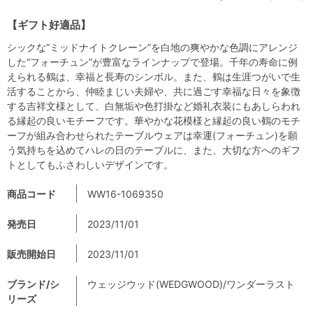
【ギフト好適品】
シックな“ミッドナイトクレーン”を白地の爽やかな色調にアレンジ
した“フォーチュン”が豊富なラインナップで登場。千年の寿命に例
えられる鶴は、幸福と長寿のシンボル。また、鶴は生涯つがいで生
活することから、仲睦まじい夫婦や、共に過ごす幸福な日々を象徴
する吉祥文様として、白無垢や色打掛など婚礼衣装にもあしらわれ
る縁起の良いモチーフです。華やかな花模様と縁起の良い鶴のモチ
ーフが組み合わせられたテーブルウェアは幸運(フォーチュン)を願
う気持ちを込めてハレの日のテーブルに、また、大切な方へのギフ
トとしてもふさわしいデザインです。
商品コード
WW16-1069350
発売日
2023/11/01
販売開始日
2023/11/01
ブランド/シ
ウェッジウッド(WEDGWOOD)/ワンダーラスト
リーズ