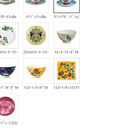
ﾝｸﾛｰﾀｽc&s
ﾒﾅｼﾞｪﾘｨc&s
ｻﾌｧｲｱｶﾞｰﾃﾞﾝc/
s
mｳｫｰﾀｰﾘﾘｰ
20cmｳｫｰﾀｰﾘﾘｰ
ｳｫｰﾀｰﾘﾘｰﾎﾞｳﾙ
ﾌﾟﾚｰﾄ
ｲｴﾛｰ
ｰﾊﾟｺﾀﾞﾎﾞｳﾙ
ｲｴﾛｰﾄﾝｷﾝﾎﾞｳﾙ
ｲｴﾛｰﾄﾝｷﾝｽｸｴｱﾄ
ﾚｲ
ﾝﾌﾟﾚｰﾄ20c