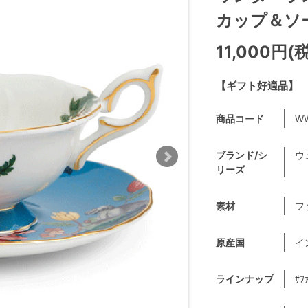
カップ＆ソーサ
11,000円(
【ギフト好適品】
商品コード
WW
ブランド/シ
ウ
リーズ
素材
フ
原産国
イ
ラインナップ
ｻﾌ