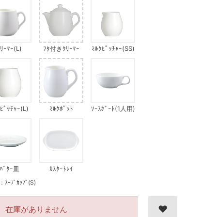
ﾘｰﾏｰ(L)
ﾌﾀ付きｸﾘｰﾏｰ
ﾐﾙｸﾋﾟｯﾁｬｰ(SS)
ﾋﾟｯﾁｬｰ(L)
ﾐﾙｸﾎﾟｯﾄ
ｿｰｽﾎﾞｰﾄ(1人用)
ﾊﾞﾀｰ皿
ｶｽﾀｰﾄﾚｲ
ﾌﾟｶｯﾌﾟ(S)
在庫がありません