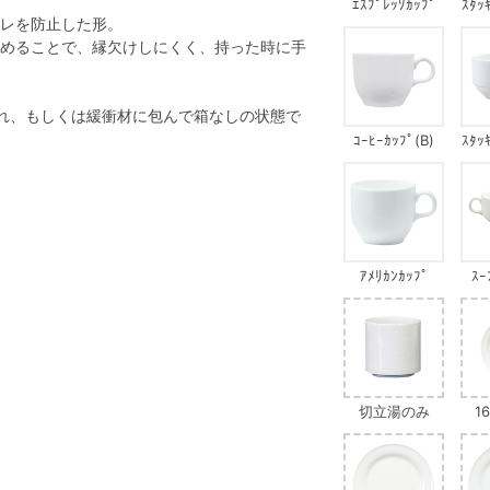
ｴｽﾌﾟﾚｯｿｶｯﾌﾟ
ｽﾀｯ
レを防止した形。
めることで、縁欠けしにくく、持った時に手
れ、もしくは緩衝材に包んで箱なしの状態で
ｺｰﾋｰｶｯﾌﾟ(B)
ｽﾀｯ
ｱﾒﾘｶﾝｶｯﾌﾟ
ｽｰ
切立湯のみ
1