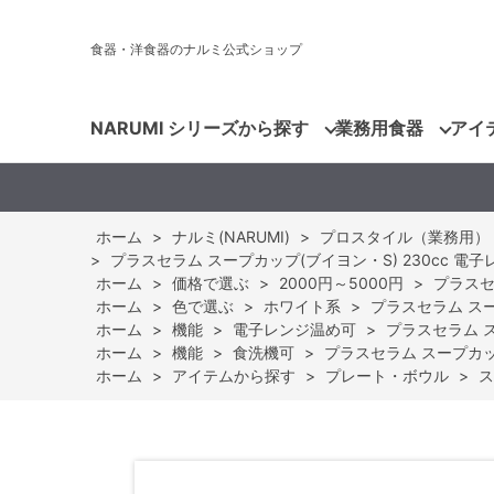
食器・洋食器のナルミ公式ショップ
NARUMI シリーズから探す
業務用食器
アイ
ホーム
>
ナルミ(NARUMI)
>
プロスタイル（業務用）
>
プラスセラム スープカップ(ブイヨン・S) 230cc 電子レン
ホーム
>
価格で選ぶ
>
2000円～5000円
>
プラスセラ
ホーム
>
色で選ぶ
>
ホワイト系
>
プラスセラム スープ
ホーム
>
機能
>
電子レンジ温め可
>
プラスセラム スー
ホーム
>
機能
>
食洗機可
>
プラスセラム スープカップ(
ホーム
>
アイテムから探す
>
プレート・ボウル
>
ス