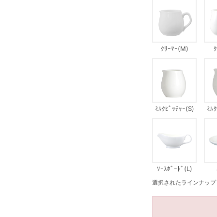
ｸﾘｰﾏｰ(M)
ｸ
ﾐﾙｸﾋﾟｯﾁｬｰ(S)
ﾐﾙｸ
ｿｰｽﾎﾞｰﾄﾞ(L)
選択されたラインナップ：ｽｰ