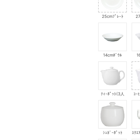
25cmﾌﾟﾚｰﾄ
2
14cmﾎﾞｳﾙ
1
ﾃｨｰﾎﾟｯﾄ(3人
ｺｰ
用)
ｼｭｶﾞｰﾎﾟｯﾄ
ｽｸｴ