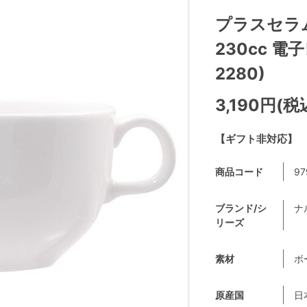
プラスセラム
230cc 電
2280)
3,190円(税
【ギフト非対応】
商品コード
97
ブランド/シ
ナ
リーズ
素材
ボ
原産国
日