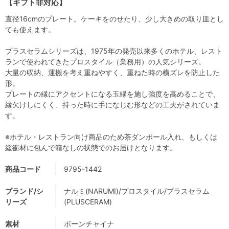
【ギフト非対応】
直径16cmのプレート。ケーキをのせたり、少し大きめの取り皿とし
ても使えます。
プラスセラムシリーズは、1975年の発売以来多くのホテル、レスト
ランで使われてきたプロスタイル（業務用）の人気シリーズ。
大量の収納、運搬を考え重ねやすく、重ねた時の横ズレを防止した
形。
プレートの縁にアクセントになる玉縁を施し強度を高めることで、
縁欠けしにくく、持った時に手になじむ形などの工夫がされていま
す。
※ホテル・レストラン向け商品のため茶ダンボール入れ、もしくは
緩衝材に包んで箱なしの状態でのお届けとなります。
商品コード
9795-1442
ブランド/シ
ナルミ(NARUMI)/プロスタイル/プラスセラム
リーズ
(PLUSCERAM)
素材
ボーンチャイナ