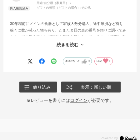
用途:
自分用（家庭用）
ギフトの種類（ギフトの場合）:
その他
30年程前にメインの食器として家族人数分購入。途中破損など有り
徐々に数が減った物も有り、たまたま皿の裏の番号を頼りに調べてみ
たら、プロ用食器として現在も製造を続けられていることが判明。数
が合わなくなった分と、単身で暮らし始めた子供への贈り物として追
続きを読む
加購入出来て非常に満足しています。
参考になった
0
Like!
0
絞り込み
表示：新しい順
※レビューを書くには
ログイン
が必要です。