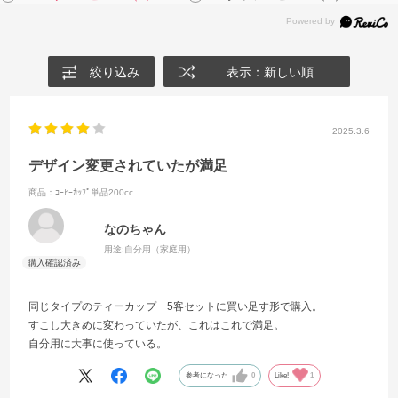
絞り込み
表示：新しい順
2025.3.6
デザイン変更されていたが満足
商品：ｺｰﾋｰｶｯﾌﾟ単品200cc
なのちゃん
用途:
自分用（家庭用）
同じタイプのティーカップ 5客セットに買い足す形で購入。
すこし大きめに変わっていたが、これはこれで満足。
自分用に大事に使っている。
参考になった
0
Like!
1