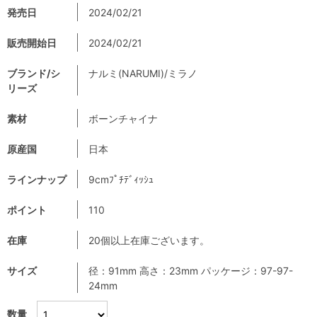
発売日
2024/02/21
販売開始日
2024/02/21
ブランド/シ
ナルミ(NARUMI)/ミラノ
リーズ
素材
ボーンチャイナ
原産国
日本
ラインナップ
9cmﾌﾟﾁﾃﾞｨｯｼｭ
ポイント
110
在庫
20個以上在庫ございます。
サイズ
径：91mm 高さ：23mm パッケージ：97-97-
24mm
数量