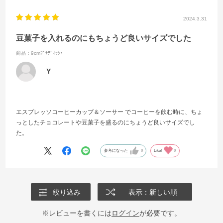
2024.3.31
豆菓子を入れるのにもちょうど良いサイズでした
商品：9cmﾌﾟﾁﾃﾞｨｯｼｭ
Y
エスプレッソコーヒーカップ＆ソーサー でコーヒーを飲む時に、ちょ
っとしたチョコレートや豆菓子を盛るのにちょうど良いサイズでし
た。
参考になった
0
Like!
0
絞り込み
表示：新しい順
※レビューを書くには
ログイン
が必要です。