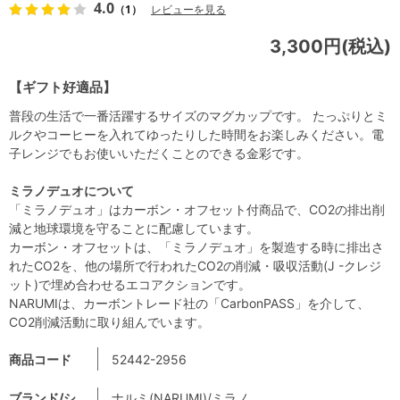
4.0
（1）
レビューを見る
3,300円(税込)
【ギフト好適品】
普段の生活で一番活躍するサイズのマグカップです。 たっぷりとミ
ルクやコーヒーを入れてゆったりした時間をお楽しみください。電
子レンジでもお使いいただくことのできる金彩です。
ミラノデュオについて
「ミラノデュオ」はカーボン・オフセット付商品で、CO2の排出削
減と地球環境を守ることに配慮しています。
カーボン・オフセットは、「ミラノデュオ」を製造する時に排出さ
れたCO2を、他の場所で行われたCO2の削減・吸収活動(J -クレジ
ット)で埋め合わせるエコアクションです。
NARUMIは、カーボントレード社の「CarbonPASS」を介して、
CO2削減活動に取り組んでいます。
商品コード
52442-2956
ブランド/シ
ナルミ(NARUMI)/ミラノ