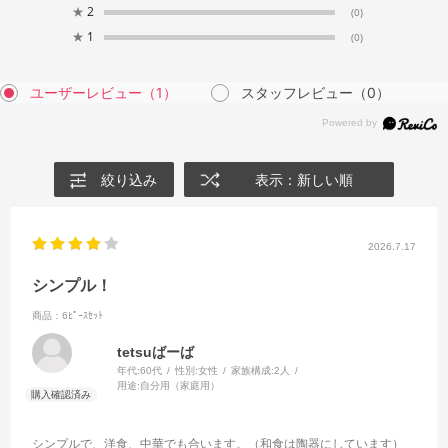
★
2
(0)
★
1
(0)
ユーザーレビュー
（1）
スタッフレビュー
（0）
絞り込み
表示：新しい順
2026.7.17
シンプル！
商品：6ﾋﾟｰｽｾｯﾄ
tetsuばーば
年代:
60代
性別:
女性
家族構成:
2人
用途:
自分用（家庭用）
シンプルで、洋食、中華でも合います。（和食は陶器にしています）