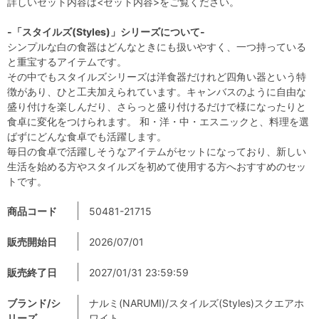
詳しいセット内容は<セット内容>をご覧ください。
-「スタイルズ(Styles)」シリーズについて-
シンプルな白の食器はどんなときにも扱いやすく、一つ持っている
と重宝するアイテムです。
その中でもスタイルズシリーズは洋食器だけれど四角い器という特
徴があり、ひと工夫加えられています。キャンバスのように自由な
盛り付けを楽しんだり、さらっと盛り付けるだけで様になったりと
食卓に変化をつけられます。 和・洋・中・エスニックと、料理を選
ばずにどんな食卓でも活躍します。
毎日の食卓で活躍しそうなアイテムがセットになっており、新しい
生活を始める方やスタイルズを初めて使用する方へおすすめのセッ
トです。
商品コード
50481-21715
販売開始日
2026/07/01
販売終了日
2027/01/31 23:59:59
ブランド/シ
ナルミ(NARUMI)/スタイルズ(Styles)スクエアホ
リーズ
ワイト