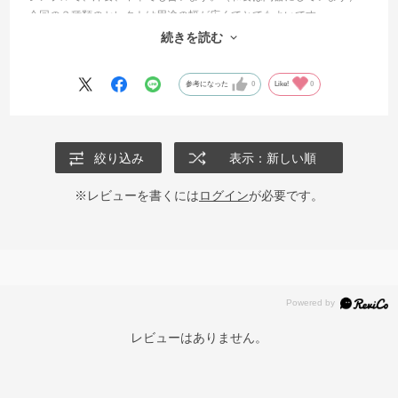
今回の３種類のセレクトは用途の幅が広くてとてもよいです。
ただ、プレートは中間のサイズが欲しくなり、追加注文してしまいま
続きを読む
した。他のも揃えて買いたくなるシリーズです。（罪だわ〜）
参考になった
0
Like!
0
絞り込み
表示：新しい順
※レビューを書くには
ログイン
が必要です。
レビューはありません。