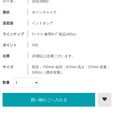
リーズ
(SQUARE)
素材
ボーンチャイナ
原産国
インドネシア
ラインナップ
ﾃｨｰｺｰﾋｰ兼用ｶｯﾌﾟ単品240cc
ポイント
100
在庫
20個以上在庫ございます。
サイズ
長径：110mm 短径：87mm 高さ：57mm 容量：
240cc（満水容量）
数量