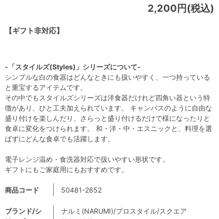
2,200円(税込)
【ギフト非対応】
-「スタイルズ(Styles)」シリーズについて-
シンプルな白の食器はどんなときにも扱いやすく、一つ持っている
と重宝するアイテムです。
その中でもスタイルズシリーズは洋食器だけれど四角い器という特
徴があり、ひと工夫加えられています。 キャンバスのように自由な
盛り付けを楽しんだり、さらっと盛り付けるだけで様になったりと
食卓に変化をつけられます。 和・洋・中・エスニックと、料理を選
ばずにどんな食卓でも活躍します。
電子レンジ温め・食洗器対応で扱いやすい形状です。
ギフトにもご家庭用にもおすすめです。
商品コード
50481-2652
ブランド/シ
ナルミ(NARUMI)/プロスタイル/スクエア