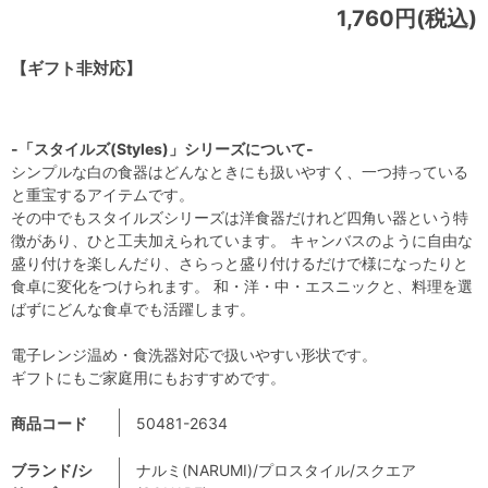
1,760円(税込)
【ギフト非対応】
-「スタイルズ(Styles)」シリーズについて-
シンプルな白の食器はどんなときにも扱いやすく、一つ持っている
と重宝するアイテムです。
その中でもスタイルズシリーズは洋食器だけれど四角い器という特
徴があり、ひと工夫加えられています。 キャンバスのように自由な
盛り付けを楽しんだり、さらっと盛り付けるだけで様になったりと
食卓に変化をつけられます。 和・洋・中・エスニックと、料理を選
ばずにどんな食卓でも活躍します。
電子レンジ温め・食洗器対応で扱いやすい形状です。
ギフトにもご家庭用にもおすすめです。
商品コード
50481-2634
ブランド/シ
ナルミ(NARUMI)/プロスタイル/スクエア