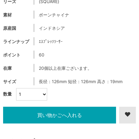
リーズ
(SQUARE)
素材
ボーンチャイナ
原産国
インドネシア
ラインナップ
ｴｽﾌﾟﾚｯｿｿｰｻｰ
ポイント
60
在庫
20個以上在庫ございます。
サイズ
長径：126mm 短径：126mm 高さ：19mm
数量