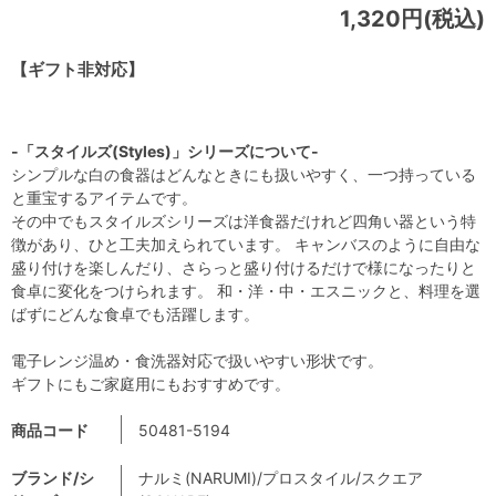
1,320円(税込)
【ギフト非対応】
-「スタイルズ(Styles)」シリーズについて-
シンプルな白の食器はどんなときにも扱いやすく、一つ持っている
と重宝するアイテムです。
その中でもスタイルズシリーズは洋食器だけれど四角い器という特
徴があり、ひと工夫加えられています。 キャンバスのように自由な
盛り付けを楽しんだり、さらっと盛り付けるだけで様になったりと
食卓に変化をつけられます。 和・洋・中・エスニックと、料理を選
ばずにどんな食卓でも活躍します。
電子レンジ温め・食洗器対応で扱いやすい形状です。
ギフトにもご家庭用にもおすすめです。
商品コード
50481-5194
ブランド/シ
ナルミ(NARUMI)/プロスタイル/スクエア