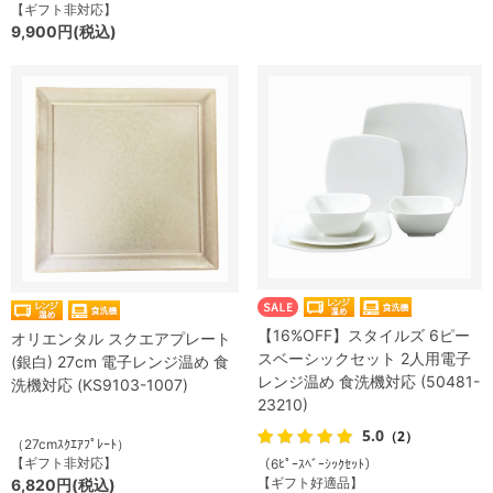
【ギフト非対応】
9,900円(税込)
【16%OFF】スタイルズ 6ピー
オリエンタル スクエアプレート
スベーシックセット 2人用電子
(銀白) 27cm 電子レンジ温め 食
レンジ温め 食洗機対応 (50481-
洗機対応 (KS9103-1007)
23210)
5.0
（2）
（27cmｽｸｴｱﾌﾟﾚｰﾄ）
【ギフト非対応】
（6ﾋﾟｰｽﾍﾞｰｼｯｸｾｯﾄ）
【ギフト好適品】
6,820円(税込)