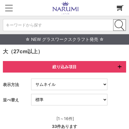
キーワードから探す
☆ NEW グラスワークスクラフト発売 ☆
大（27cm以上）
絞り込み項目
表示方法
並べ替え
[1～16件]
33
件あります