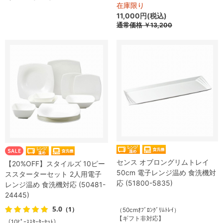
在庫限り
11,000円(税込)
通常価格
￥13,200
センス オブロングリムトレイ
【20%OFF】スタイルズ 10ピー
50cm 電子レンジ温め 食洗機対
ススターターセット 2人用電子
応 (51800-5835)
レンジ温め 食洗機対応 (50481-
24445)
5.0
（1）
（50cmｵﾌﾞﾛﾝｸﾞﾘﾑﾄﾚｲ）
【ギフト非対応】
（10ﾋﾟｰｽｽﾀｰﾀｰｾｯﾄ）