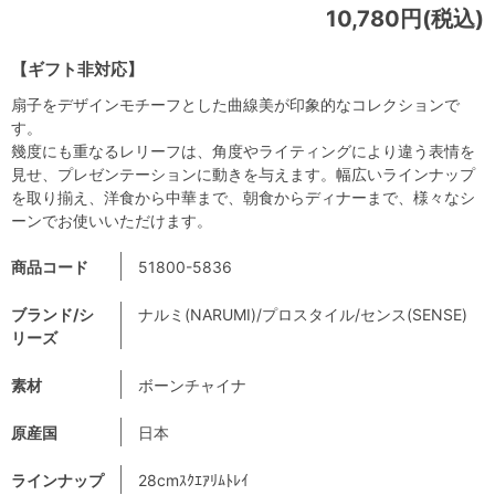
10,780円(税込)
【ギフト非対応】
扇子をデザインモチーフとした曲線美が印象的なコレクションで
す。
幾度にも重なるレリーフは、角度やライティングにより違う表情を
見せ、プレゼンテーションに動きを与えます。幅広いラインナップ
を取り揃え、洋食から中華まで、朝食からディナーまで、様々なシ
ーンでお使いいただけます。
商品コード
51800-5836
ブランド/シ
ナルミ(NARUMI)/プロスタイル/センス(SENSE)
リーズ
素材
ボーンチャイナ
原産国
日本
ラインナップ
28cmｽｸｴｱﾘﾑﾄﾚｲ