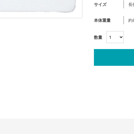
サイズ
長
本体重量
約
数量