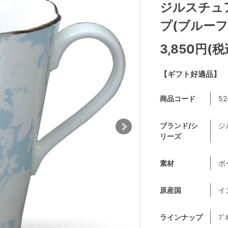
ジルスチュアー
プ(ブルーフラワ
3,850円(税
【ギフト好適品】
商品コード
52
ブランド/シ
ジ
リーズ
素材
ボ
原産国
イ
ラインナップ
ﾌﾞ