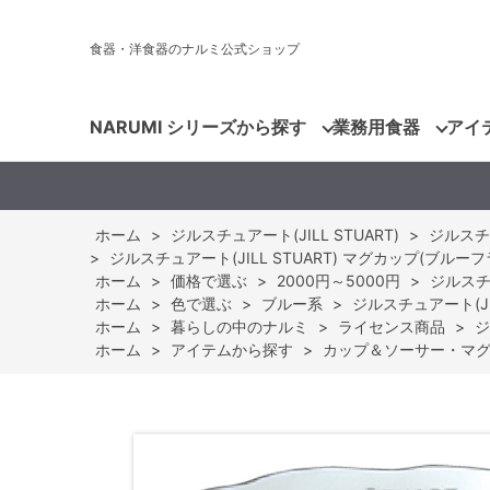
食器・洋食器のナルミ公式ショップ
NARUMI シリーズから探す
業務用食器
アイ
ホーム
>
ジルスチュアート(JILL STUART)
>
ジルスチュア
>
ジルスチュアート(JILL STUART) マグカップ(ブルーフラワー
ホーム
>
価格で選ぶ
>
2000円～5000円
>
ジルスチュ
ホーム
>
色で選ぶ
>
ブルー系
>
ジルスチュアート(JIL
ホーム
>
暮らしの中のナルミ
>
ライセンス商品
>
ジ
ホーム
>
アイテムから探す
>
カップ＆ソーサー・マ