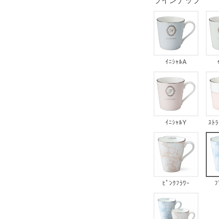
ラインナップ
ｲﾆｼｬﾙA
ｲﾆｼｬﾙY
ｽﾄﾗ
ﾋﾟﾝｸﾌﾗﾜｰ
ﾌ