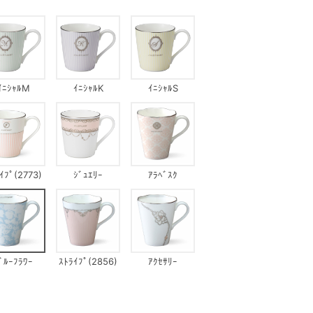
ｲﾆｼｬﾙM
ｲﾆｼｬﾙK
ｲﾆｼｬﾙS
ｲﾌﾟ(2773)
ｼﾞｭｴﾘｰ
ｱﾗﾍﾞｽｸ
ﾞﾙｰﾌﾗﾜｰ
ｽﾄﾗｲﾌﾟ(2856)
ｱｸｾｻﾘｰ