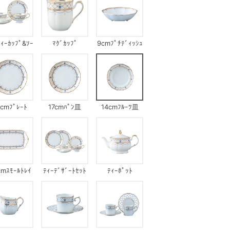
ﾃｨｰｶｯﾌﾟ&ｿｰ
ﾏｸﾞｶｯﾌﾟ
9cmﾌﾟﾁﾃﾞｨｯｼｭ
ｻｰ
9cmﾌﾟﾚｰﾄ
17cmﾊﾟﾝ皿
14cmﾌﾙｰﾂ皿
cmｽﾓｰﾙﾄﾚｲ
ﾃｨｰﾃﾞｻﾞｰﾄｾｯﾄ
ﾃｨｰﾎﾟｯﾄ