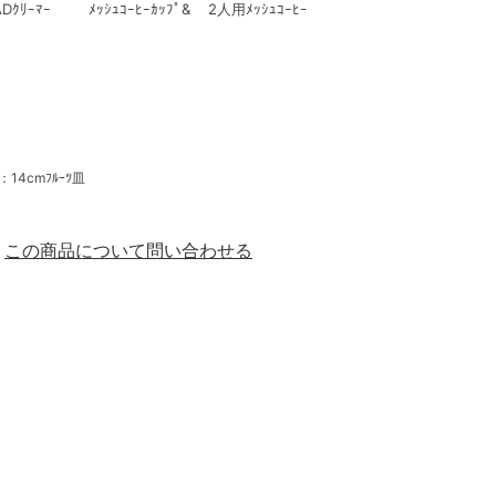
ADｸﾘｰﾏｰ
ﾒｯｼｭｺｰﾋｰｶｯﾌﾟ&
2人用ﾒｯｼｭｺｰﾋｰ
ｿｰｻｰ
ｶｯﾌﾟ&ｿｰｻｰｾｯﾄ1
60cc
4cmﾌﾙｰﾂ皿
この商品について問い合わせる