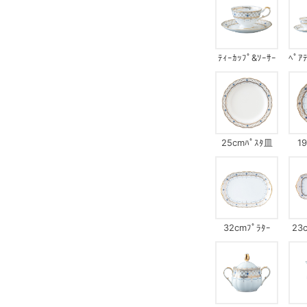
ﾃｨｰｶｯﾌﾟ&ｿｰｻｰ
ﾍﾟｱ
25cmﾊﾟｽﾀ皿
1
32cmﾌﾟﾗﾀｰ
23