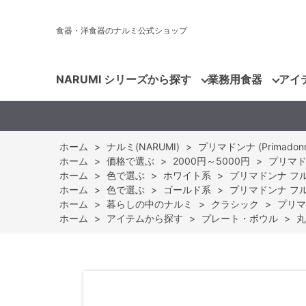
食器・洋食器のナルミ公式ショップ
NARUMI シリーズから探す
業務用食器
アイ
ホーム
>
ナルミ(NARUMI)
>
プリマドンナ (Primadonn
ホーム
>
価格で選ぶ
>
2000円～5000円
>
プリマドン
ホーム
>
色で選ぶ
>
ホワイト系
>
プリマドンナ フルーツ
ホーム
>
色で選ぶ
>
ゴールド系
>
プリマドンナ フルーツ
ホーム
>
暮らしの中のナルミ
>
クラシック
>
プリマド
ホーム
>
アイテムから探す
>
プレート・ボウル
>
丸