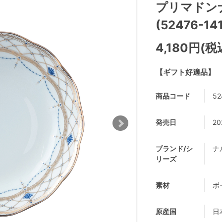
プリマドンナ
(52476-14
4,180円(税
【ギフト好適品】
商品コード
52
発売日
20
ブランド/シ
ナ
リーズ
素材
ボ
原産国
日