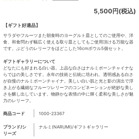
5,500円(税込)
【ギフト好適品】
サラダやフルーツまた朝食時のヨーグルト皿としてのご使用や、洋
食、和食問わず幅広く使える取り皿としてもご使用頂ける万能な器
です。ぶどうのレリーフをほどこした16cmボウル5個セット。
ギフトギャラリーについて
どなたにも好まれる白い器。上品な白さはナルミボーンチャイナな
らではの美しさです。永年の技術と伝統に培われ、透明感ある白さ
が自慢のナルミボーンチャイナ。美しい白い肌と光と影の演出で浮
き上がる繊細なフルーツレリーフのコンビネーションが絶妙な美し
さを醸し出しています。物静かな表情の中に輝く柔和な美しさが魅
力のレリーフ。
商品コード
1000-23367
ブランド/シ
ナルミ(NARUMI)/ギフトギャラリー
リーズ