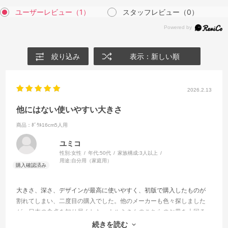
ユーザーレビュー
（1）
スタッフレビュー
（0）
絞り込み
表示：新しい順
2026.2.13
他にはない使いやすい大きさ
商品：ﾎﾞｳﾙ16cm5人用
ユミコ
性別:
女性
年代:
50代
家族構成:
3人以上
用途:
自分用（家庭用）
大きさ、深さ、デザインが最高に使いやすく、初版で購入したものが
割れてしまい、二度目の購入でした。他のメーカーも色々探しました
が、日本の食卓を知り尽くした、ナルミさんのこちらのお皿を上回る
ものはありませんでした。サラダ、果物、取り皿など、使い勝手は万
続きを読む