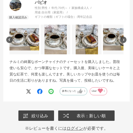
パピオ
性別:
男性
年代:
70代～
家族構成:
2人
用途:
自分用（家庭用）
ギフトの種類（ギフトの場合）:
周年記念品
ナルミの綺麗なボーンチャイナのティーセットを購入しました。普段
使いも安心で、かつ華麗なセットです。購入後、美味しいケーキと上
質な紅茶で、何度も楽しんでます。美しいカップやお皿を使うのは毎
日の生活に彩りがありますね。写真を撮って、投稿したいですね。
参考になった
1
Like!
1
絞り込み
表示：新しい順
※レビューを書くには
ログイン
が必要です。