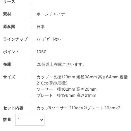
リーズ
素材
ボーンチャイナ
原産国
日本
ラインナップ
ﾃｨｰﾃﾞｻﾞｰﾄｾｯﾄ
ポイント
1050
在庫
20個以上在庫ございます。
サイズ
カップ：長径123mm 短径98mm 高さ64mm 容量
210cc(満水容量)
ソーサー：径162mm 高さ20mm
プレート：径196mm 高さ21mm
セット内容
カップ&ソーサー 210cc×2/プレート 19cm×2
数量