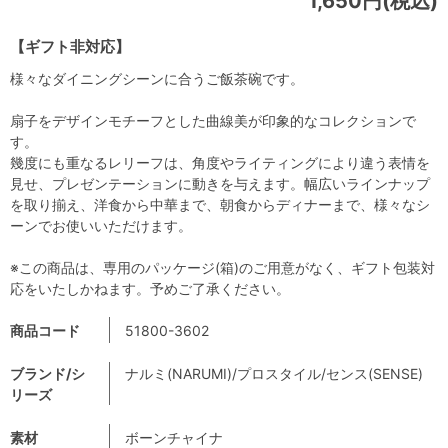
1,650円(税込)
【ギフト非対応】
様々なダイニングシーンに合うご飯茶碗です。
扇子をデザインモチーフとした曲線美が印象的なコレクションで
す。
幾度にも重なるレリーフは、角度やライティングにより違う表情を
見せ、プレゼンテーションに動きを与えます。幅広いラインナップ
を取り揃え、洋食から中華まで、朝食からディナーまで、様々なシ
ーンでお使いいただけます。
※この商品は、専用のパッケージ(箱)のご用意がなく、ギフト包装対
応をいたしかねます。予めご了承ください。
商品コード
51800-3602
ブランド/シ
ナルミ(NARUMI)/プロスタイル/センス(SENSE)
リーズ
素材
ボーンチャイナ