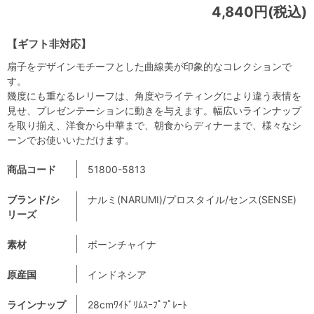
4,840円(税込)
【ギフト非対応】
扇子をデザインモチーフとした曲線美が印象的なコレクションで
す。
幾度にも重なるレリーフは、角度やライティングにより違う表情を
見せ、プレゼンテーションに動きを与えます。幅広いラインナップ
を取り揃え、洋食から中華まで、朝食からディナーまで、様々なシ
ーンでお使いいただけます。
商品コード
51800-5813
ブランド/シ
ナルミ(NARUMI)/プロスタイル/センス(SENSE)
リーズ
素材
ボーンチャイナ
原産国
インドネシア
ラインナップ
28cmﾜｲﾄﾞﾘﾑｽｰﾌﾟﾌﾟﾚｰﾄ