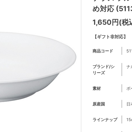
め対応 (5113
1,650円(税
【ギフト非対応】
商品コード
51
ブランド/シ
ナ
リーズ
素材
ボ
原産国
日
ラインナップ
15