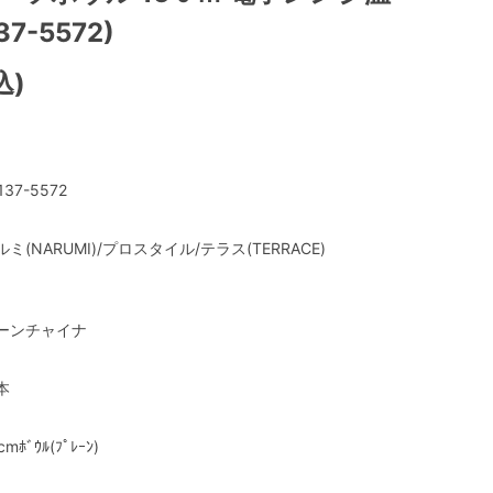
7-5572)
込)
137-5572
ルミ(NARUMI)/プロスタイル/テラス(TERRACE)
ーンチャイナ
本
cmﾎﾞｳﾙ(ﾌﾟﾚｰﾝ)