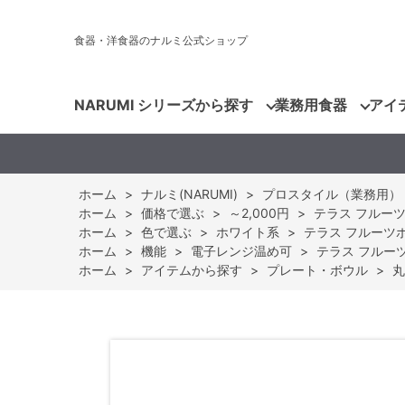
食器・洋食器のナルミ公式ショップ
NARUMI シリーズから探す
業務用食器
アイ
ホーム
>
ナルミ(NARUMI)
>
プロスタイル（業務用）
ホーム
>
価格で選ぶ
>
～2,000円
>
テラス フルーツボ
ホーム
>
色で選ぶ
>
ホワイト系
>
テラス フルーツボウ
ホーム
>
機能
>
電子レンジ温め可
>
テラス フルーツボ
ホーム
>
アイテムから探す
>
プレート・ボウル
>
丸