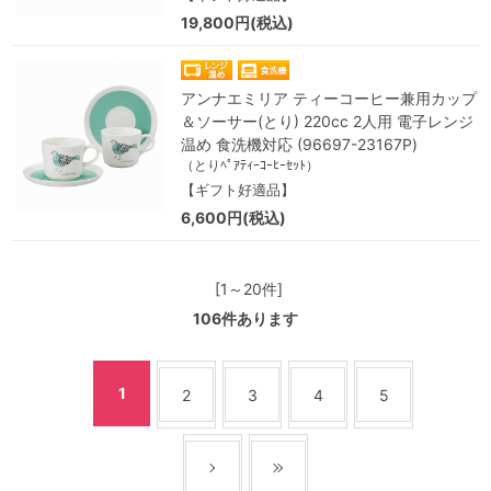
19,800円(税込)
アンナエミリア ティーコーヒー兼用カップ
＆ソーサー(とり) 220cc 2人用 電子レンジ
温め 食洗機対応 (96697-23167P)
（とりﾍﾟｱﾃｨｰｺｰﾋｰｾｯﾄ）
【ギフト好適品】
6,600円(税込)
[1～20件]
106
件あります
1
2
3
4
5