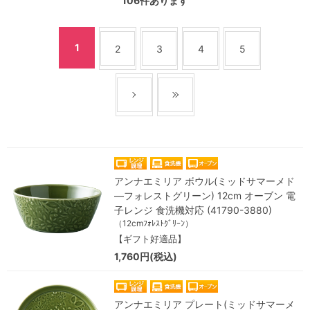
106
件あります
1
2
3
4
5
アンナエミリア ボウル(ミッドサマーメド
―フォレストグリーン) 12cm オーブン 電
子レンジ 食洗機対応 (41790-3880)
（12cmﾌｫﾚｽﾄｸﾞﾘｰﾝ）
【ギフト好適品】
1,760円(税込)
アンナエミリア プレート(ミッドサマーメ