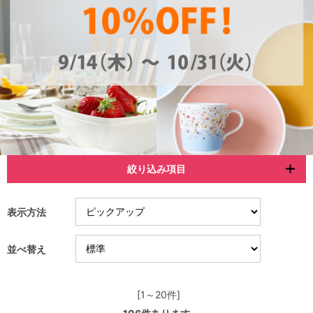
絞り込み項目
表示方法
並べ替え
[1～20件]