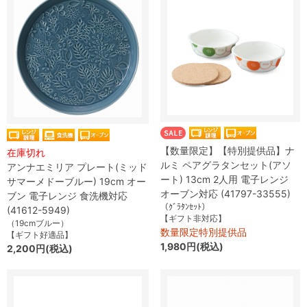
【数量限定】【特別提供品】ナ
在庫切れ
ルミ ペアグラタンセット(アソ
アンナエミリア プレート(ミッド
ート) 13cm 2人用 電子レンジ
サマーメドーブルー) 19cm オー
オーブン対応 (41797-33555)
ブン 電子レンジ 食洗機対応
（ｸﾞﾗﾀﾝｾｯﾄ）
(41612-5949)
【ギフト非対応】
（19cmブルー）
数量限定特別提供品
【ギフト好適品】
1,980円(税込)
2,200円(税込)