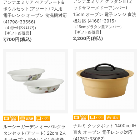
アンナエミリア グラタン皿(ミ
アンナエミリア ペアプレート&
ッドサマーメドーアンバー)
ボウルセット(アソート) 2人用
15cm オーブン 電子レンジ 食洗
電子レンジ オーブン 食洗機対応
機対応 (41681-3915)
(41798-33556)
（15cmグラタン皿アンバー）
（4点ｾｯﾄ(ｱﾝﾅｴﾐﾘｱ)）
【ギフト好適品】
【ギフト好適品】
2,200円(税込)
7,700円(税込)
ナルミ クックポット 1400cc IH
ルーシーガーデン オーバルグラ
直火 オーブン 電子レンジ対応
タンセット(アソート) 22cm 2人
(41252-33082)
用 オーブン 電子レンジ 食洗機