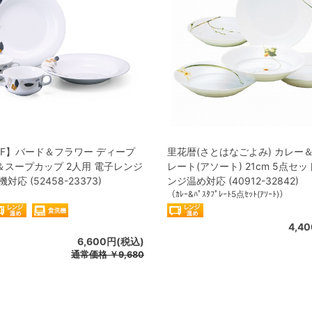
FF】バード＆フラワー ディープ
里花暦(さとはなごよみ) カレー
＆スープカップ 2人用 電子レンジ
レート(アソート) 21cm 5点セッ
対応 (52458-23373)
ンジ温め対応 (40912-32842)
（ｶﾚｰ&ﾊﾟｽﾀﾌﾟﾚｰﾄ5点ｾｯﾄ(ｱｿｰﾄ)）
4,4
6,600円(税込)
通常価格
￥9,680