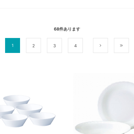
68
件あります
1
2
3
4
次
最