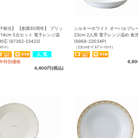
FF相当】 【創業80周年】 ブリッ
シルキーホワイト オーバルプレ
 14cm 5点セット 電子レンジ温
23cm 2人用 電子レンジ温め 食
応 (97362-23423)
(9968-23034P)
ﾙｾｯﾄ）
（23cmｵｰﾊﾞﾙﾌﾟﾚｰﾄｾｯﾄ）
周年特別価格
6,6
4,400円(税込)