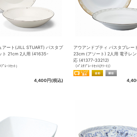
ート(JILL STUART) パスタプ
アウアンドプティ パスタプレー
 21cm 2人用 (41635-
23cm (アソート) 2人用 電子
応 (41377-33212)
ﾌﾟﾚｰﾄｾｯﾄ）
（ﾊﾟｽﾀﾌﾟﾚｰﾄｾｯﾄ(ｱｿｰﾄ)）
4,400円(税込)
4,4