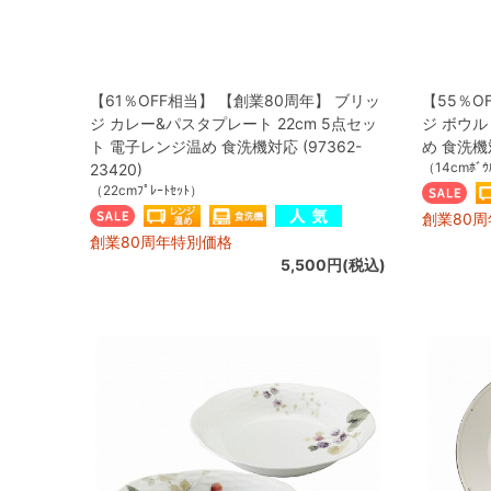
【61％OFF相当】 【創業80周年】 ブリッ
【55％O
ジ カレー&パスタプレート 22cm 5点セッ
ジ ボウル
ト 電子レンジ温め 食洗機対応 (97362-
め 食洗機対
（14cmﾎﾞｳ
23420)
（22cmﾌﾟﾚｰﾄｾｯﾄ）
創業80
創業80周年特別価格
5,500円(税込)