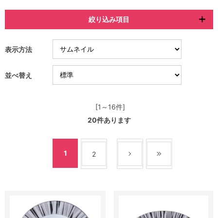
絞り込み項目
表示方法
並べ替え
[1～16件]
20
件あります
1
2