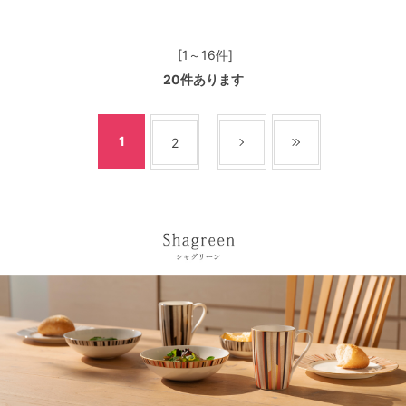
[1～16件]
20
件あります
1
2