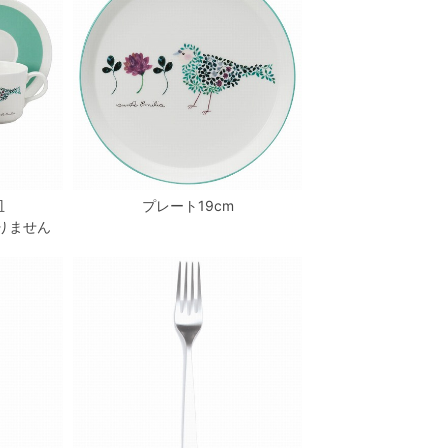
皿
プレート19cm
りません