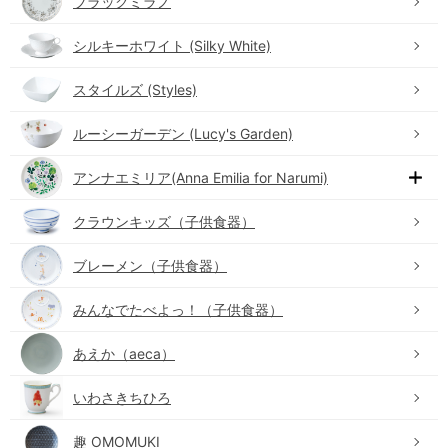
ブラックミラノ
シルキーホワイト (Silky White)
スタイルズ (Styles)
ルーシーガーデン (Lucy's Garden)
アンナエミリア(Anna Emilia for Narumi)
クラウンキッズ（子供食器）
ブレーメン（子供食器）
みんなでたべよっ！（子供食器）
あえか（aeca）
いわさきちひろ
趣 OMOMUKI