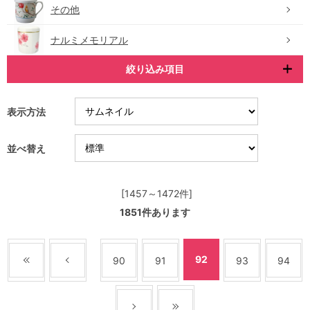
その他
ナルミメモリアル
絞り込み項目
表示方法
並べ替え
[1457～1472件]
1851
件あります
92
90
91
93
94