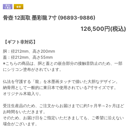
骨壺 12面取 墨彩龍 7寸 (96893-9886)
126,500円(税込)
【ギフト非対応】
胴：径212mm、高さ200mm
蓋：径212mm、高さ55mm
※こちらの商品は、胴と蓋との嵌合部分の接触音防止のため、一部
にシリコン塗布がされています。
仏法を守護する「龍」を水墨画タッチで描いた大胆なデザイン。
納骨用として一般的に東日本で使用されている7寸サイズです。
オリジナル木箱入り。
受注生産品のため、ご注文からお届けまでに約1ヶ月半～2ヶ月ほど
お時間をいただきます。
そのため、お届け日をご指定いただきましても、ご希望に沿えない
場合がございます。