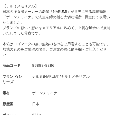
【ナルミメモリアル】
日本の洋食器メーカーの老舗「NARUMI」が世界に誇る高級磁器
「ボーンチャイナ」で人生を締め括る大切な場所...骨壺にて表現い
たしました。
ブランドの願い・想いをメモリアルに込めて、上質な風合いで展開
いたしました骨壺です。
木箱はロゴマークの無い無地のものをご用意することも可能です。
無地のものをご希望の場合、ご注文の際に備考欄へご記入くださ
い。
商品コード
96893-9886
ブランド/シ
ナルミ(NARUMI)/ナルミメモリアル
リーズ
素材
ボーンチャイナ
原産国
日本
ポイント
5750