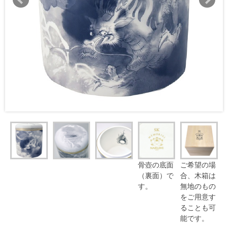
骨壺の底面
ご希望の場
（裏面）で
合、木箱は
す。
無地のもの
をご用意す
ることも可
能です。