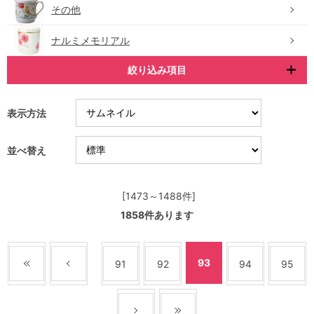
その他
ナルミメモリアル
絞り込み項目
表示方法
並べ替え
[1473～1488件]
1858
件あります
93
91
92
94
95