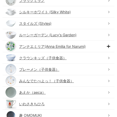
ブラックミラノ
シルキーホワイト (Silky White)
スタイルズ (Styles)
ルーシーガーデン (Lucy's Garden)
アンナエミリア(Anna Emilia for Narumi)
クラウンキッズ（子供食器）
ブレーメン（子供食器）
みんなでたべよっ！（子供食器）
あえか（aeca）
いわさきちひろ
趣 OMOMUKI