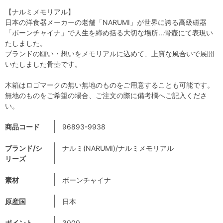
【ナルミメモリアル】
日本の洋食器メーカーの老舗「NARUMI」が世界に誇る高級磁器
「ボーンチャイナ」で人生を締め括る大切な場所...骨壺にて表現い
たしました。
ブランドの願い・想いをメモリアルに込めて、上質な風合いで展開
いたしました骨壺です。
木箱はロゴマークの無い無地のものをご用意することも可能です。
無地のものをご希望の場合、ご注文の際に備考欄へご記入くださ
い。
商品コード
96893-9938
ブランド/シ
ナルミ(NARUMI)/ナルミメモリアル
リーズ
素材
ボーンチャイナ
原産国
日本
ポイント
3000