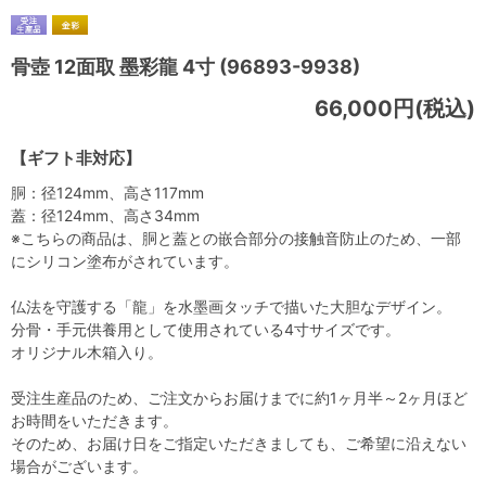
骨壺 12面取 墨彩龍 4寸 (96893-9938)
66,000円(税込)
【ギフト非対応】
胴：径124mm、高さ117mm
蓋：径124mm、高さ34mm
※こちらの商品は、胴と蓋との嵌合部分の接触音防止のため、一部
にシリコン塗布がされています。
仏法を守護する「龍」を水墨画タッチで描いた大胆なデザイン。
分骨・手元供養用として使用されている4寸サイズです。
オリジナル木箱入り。
受注生産品のため、ご注文からお届けまでに約1ヶ月半～2ヶ月ほど
お時間をいただきます。
そのため、お届け日をご指定いただきましても、ご希望に沿えない
場合がございます。