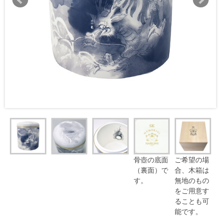
骨壺の底面
ご希望の場
（裏面）で
合、木箱は
す。
無地のもの
をご用意す
ることも可
能です。