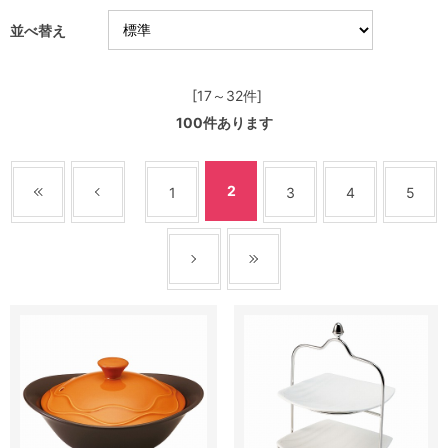
並べ替え
[17～32件]
100
件あります
2
1
3
4
5