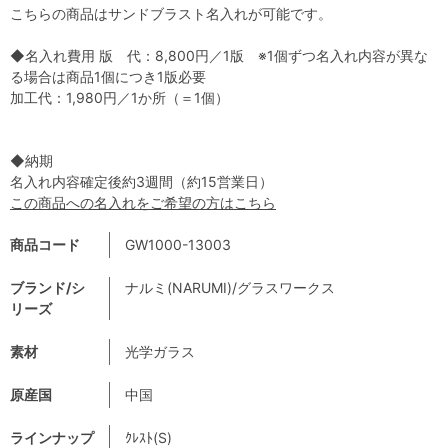
こちらの商品はサンドブラスト名入れが可能です。
◆名入れ費用 版 代：8,800円／1版 ※1個ずつ名入れ内容が異な
る場合は商品1個につき1版必要
加工代：1,980円／1か所（＝1個）
◆納期
名入れ内容確定後約3週間（約15営業日）
この商品への名入れをご希望の方はこちら
商品コード
GW1000-13003
ブランド/シ
ナルミ(NARUMI)/グラスワークス
リーズ
素材
光学ガラス
原産国
中国
ラインナップ
ｸﾚｽﾄ(S)