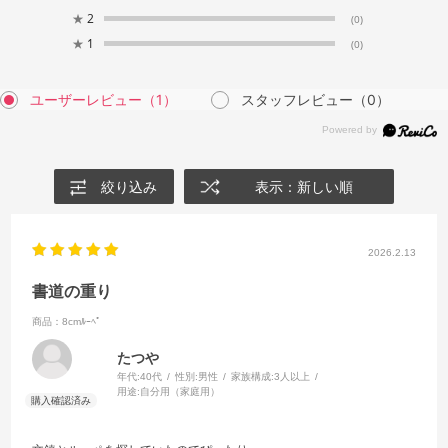
★
2
(0)
★
1
(0)
ユーザーレビュー
（1）
スタッフレビュー
（0）
絞り込み
表示：新しい順
2026.2.13
書道の重り
商品：8cmﾙｰﾍﾟ
たつや
年代:
40代
性別:
男性
家族構成:
3人以上
用途:
自分用（家庭用）