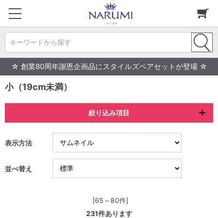
キーワードから探す
☆ 創業80周年謝恩企画品にスタイルズペアセットが登場 ☆
小（19cm未満）
絞り込み項目
表示方法
並べ替え
[65～80件]
231
件あります